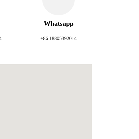
Whatsapp
4
+86 18805392014