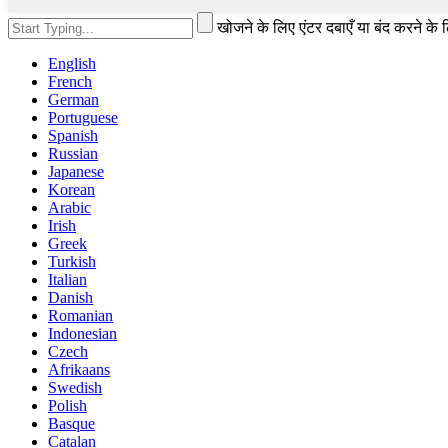
खोजने के लिए एंटर दबाएँ या बंद करने के
English
French
German
Portuguese
Spanish
Russian
Japanese
Korean
Arabic
Irish
Greek
Turkish
Italian
Danish
Romanian
Indonesian
Czech
Afrikaans
Swedish
Polish
Basque
Catalan