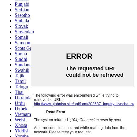
Punjabi
Serbian
Sesotho
Sinhala
Slovak
Slovenian
Somali
Samoan
Scots Gaelic
Shona
Sindhi
Sundanese
Swahili
Tajik
Tamil
Telugu
Thai
Ukrainian
Urdu
Uzbek
Vietnamese
Welsh
Xhosa
Yiddish
Yoruba