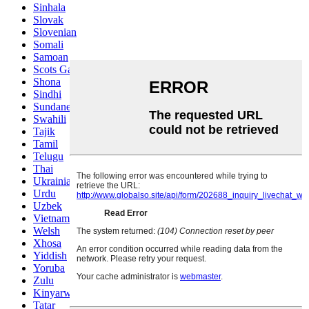
Sinhala
Slovak
Slovenian
Somali
Samoan
Scots Gaelic
Shona
Sindhi
Sundanese
Swahili
Tajik
Tamil
Telugu
Thai
Ukrainian
Urdu
Uzbek
Vietnamese
Welsh
Xhosa
Yiddish
Yoruba
Zulu
Kinyarwanda
Tatar